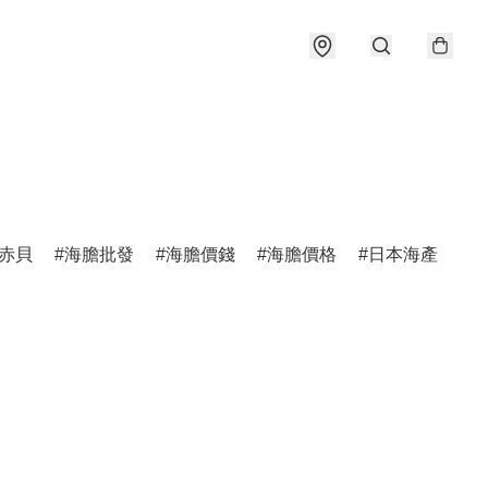
赤貝
海膽批發
海膽價錢
海膽價格
日本海產
加