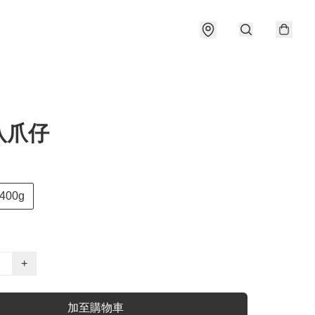
八爪仔
400g
+
加至購物車