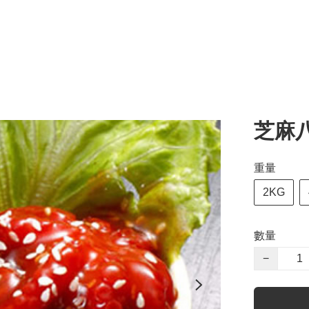
芝麻
重量
2KG
數量
−