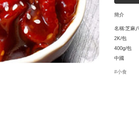
簡介
名稱:芝麻八
2K/包

400g/包

中國
小食