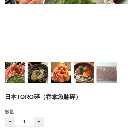
日本TORO碎（吞拿魚腩碎）
數量
−
+